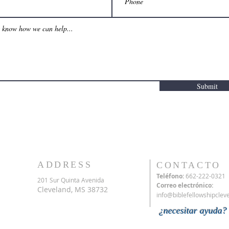
Submit
ADDRESS
CONTACTO
Teléfono:
662-222-0321
201 Sur Quinta Avenida
Correo electrónico:
Cleveland, MS 38732
info@biblefellowshipclev
¿necesitar ayuda?