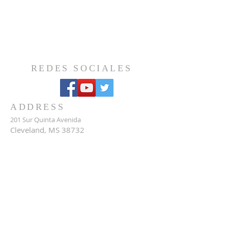
REDES SOCIALES
ADDRESS
201 Sur Quinta Avenida
Cleveland, MS 38732
CONTACTO
Teléfono:
662-222-0321
Correo electrónico:
info@biblefellowshipcleveland.org
¿necesitar ayuda?
Para clases y grupos ONLINE